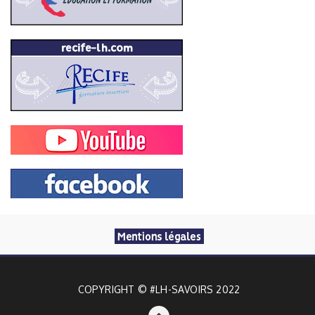
COPYRIGHT © #LH-SAVOIRS 2022