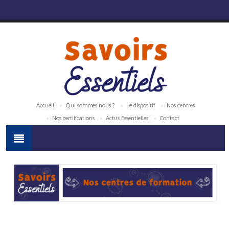
Accueil
Qui sommes nous ?
Le dispositif
Nos centres
Nos certifications
Actus Essentielles
Contact