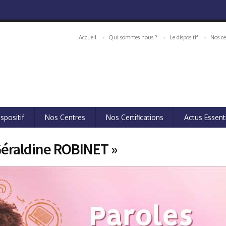
Accueil
Qui sommes nous ?
Le dispositif
Nos ce
spositif
Nos Centres
Nos Certifications
Actus Essent
Géraldine ROBINET »