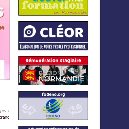
ges «
trand