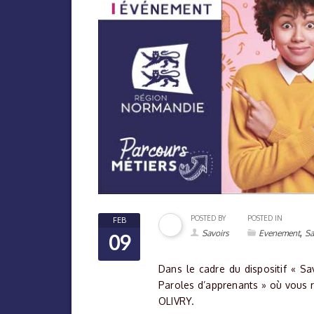
POSTED BY
POSTED IN
FEB
,
Savoirs
Evenement
Sa
09
Dans le cadre du dispositif « Sa
Paroles d’apprenants » où vous 
OLIVRY.